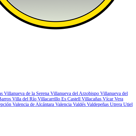
as
Villanueva de la Serena
Villanueva del Arzobispo
Villanueva del
Barros
Villa del Río
Villacarrillo
Es Castell
Villacañas
Vícar
Vera
epción
Valencia de Alcántara
Valencia
Valdés
Valdepeñas
Utrera
Utiel