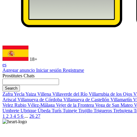
18+
es
Agregar anuncio
Iniciar sesión
Registrarse
Prostitutes Chats
Search
Zafra
Yecla
Yaiza
Villena
Villaverde del Río
Villarrubia de los Ojos
V
Ariscal
Villanueva de Córdoba
Villanueva de Castellón
Villamartín
V
Velez Rubio
Vélez-Málaga
Vejer de la Frontera
Vega de San Mateo
V
Umbrete
Ubrique
Úbeda
Turís
Tuineje
Trujillo
Trigueros
Trebujena
T
1
2
3
4
5
6
...
26
27