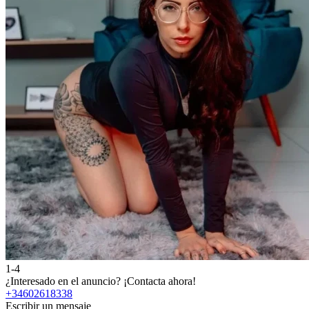
1-4
¿Interesado en el anuncio?
¡Contacta ahora!
+34602618338
Escribir un mensaje