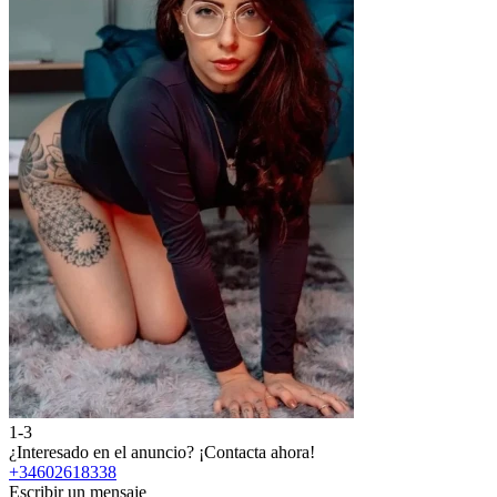
1-3
¿Interesado en el anuncio?
¡Contacta ahora!
+34602618338
Escribir un mensaje