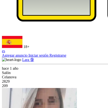
18+
es
Agregar anuncio
Iniciar sesión
Registrarse
Lara 🔞
hace 1 año
Salón
Celanova
2829
209