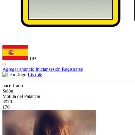
18+
es
Agregar anuncio
Iniciar sesión
Registrarse
Lisa 🫦
hace 1 año
Salón
Motilla del Palancar
3970
170