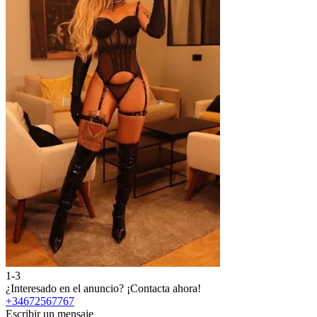
1-3
2
¿Interesado en el anuncio?
¡Contacta ahora!
¿
+34672567767
Escribir un mensaje
E