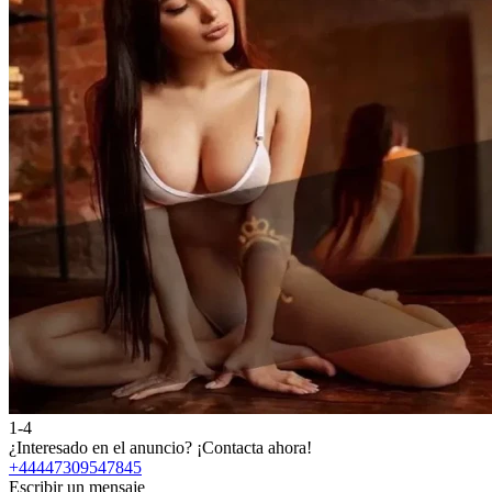
1-4
¿Interesado en el anuncio?
¡Contacta ahora!
+44447309547845
Escribir un mensaje