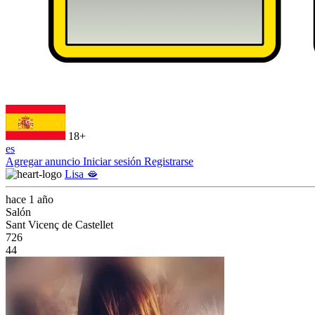
18+
es
Agregar anuncio
Iniciar sesión
Registrarse
Lisa 🫦
hace 1 año
Salón
Sant Vicenç de Castellet
726
44