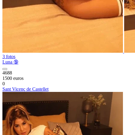
3 fotos
Luna 🔞
4688
1500 euros
0
Sant Vicenç de Castellet