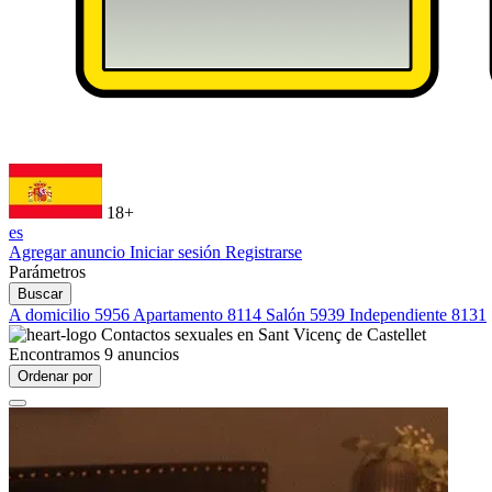
18+
es
Agregar anuncio
Iniciar sesión
Registrarse
Parámetros
Buscar
A domicilio
5956
Apartamento
8114
Salón
5939
Independiente
8131
Contactos sexuales en
Sant Vicenç de Castellet
Encontramos
9
anuncios
Ordenar por