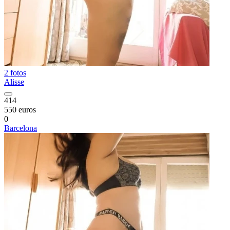
2 fotos
Alisse
414
550 euros
0
Barcelona