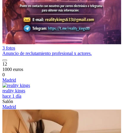
3 fotos
Anuncio de reclutamiento profesional x actores.
12
1000 euros
0
Madrid
reality kings
hace 1 día
Salón
Madrid