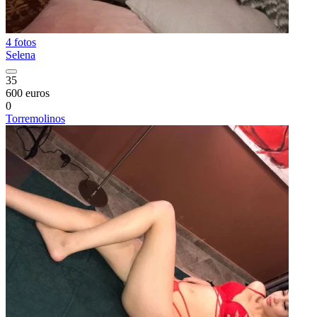
4 fotos
Selena
35
600 euros
0
Torremolinos