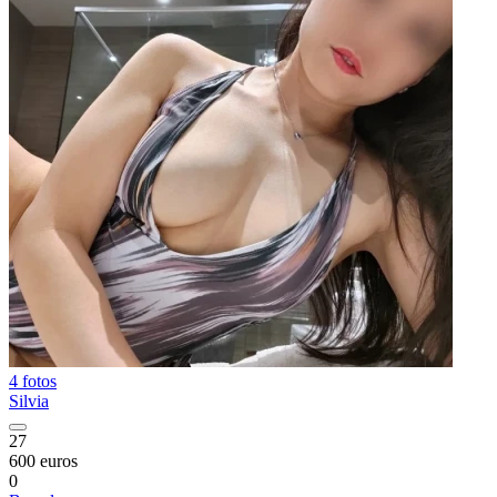
4 fotos
Silvia
27
600 euros
0