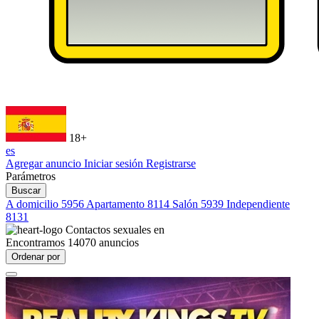
18+
es
Agregar anuncio
Iniciar sesión
Registrarse
Parámetros
Buscar
A domicilio
5956
Apartamento
8114
Salón
5939
Independiente
8131
Contactos sexuales en
Encontramos
14070
anuncios
Ordenar por