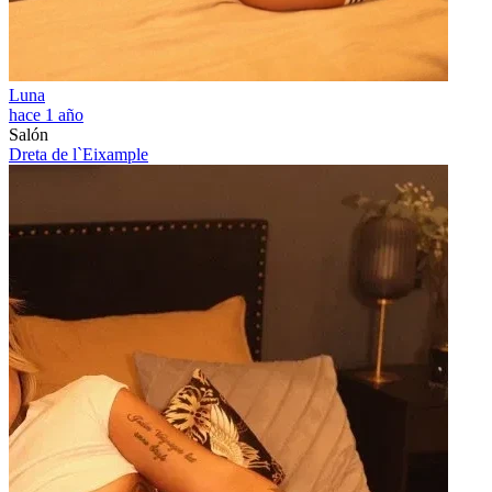
Luna
hace 1 año
Salón
Dreta de l`Eixample