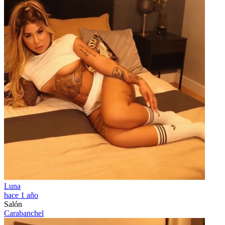
Luna
hace 1 año
Salón
Carabanchel