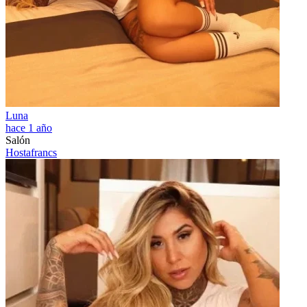
Luna
hace 1 año
Salón
Hostafrancs