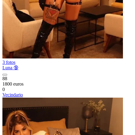
3 fotos
Luna 🔞
88
1800 euros
0
Vecindario