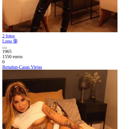
2 fotos
Luna 🔞
1965
1550 euros
0
Benalup-Casas Viejas