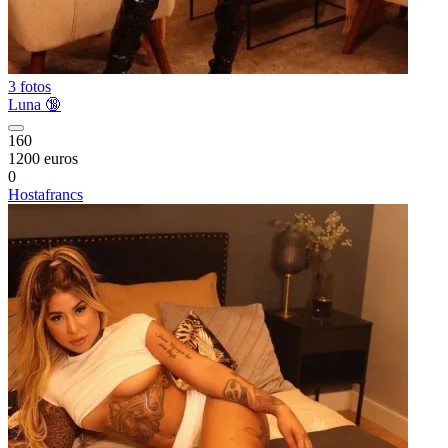
3 fotos
Luna 🔞
160
1200 euros
0
Hostafrancs