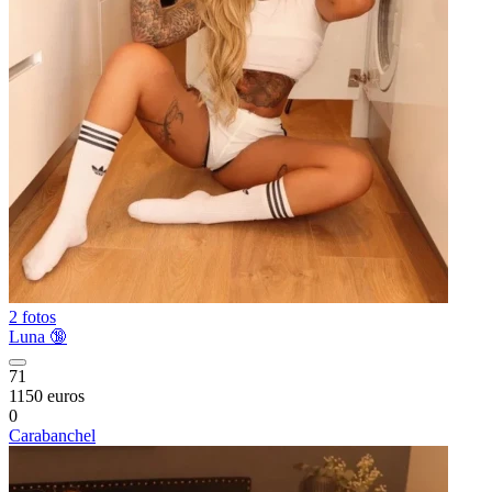
2 fotos
Luna 🔞
71
1150 euros
0
Carabanchel