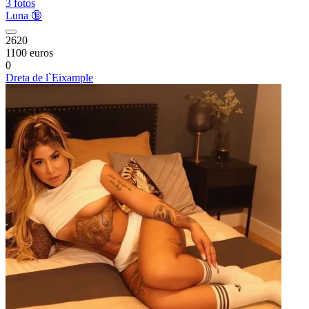
3 fotos
Luna 🔞
2620
1100 euros
0
Dreta de l`Eixample