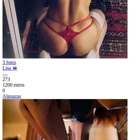
3 fotos
Lisa 🫦
273
1200 euros
0
Alguazas