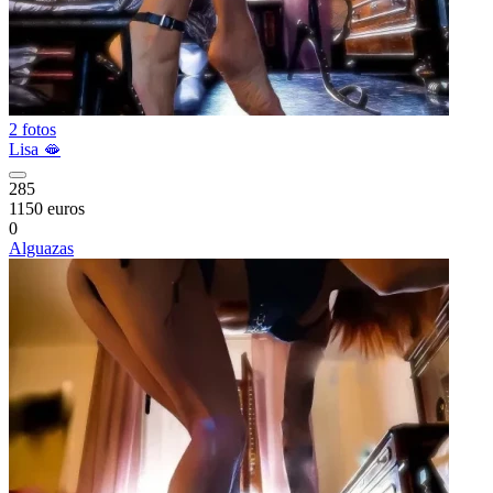
2 fotos
Lisa 🫦
285
1150 euros
0
Alguazas