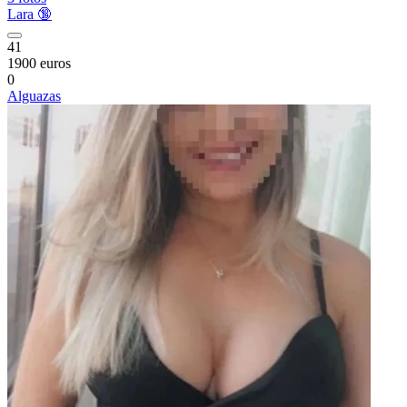
Lara 🔞
41
1900 euros
0
Alguazas