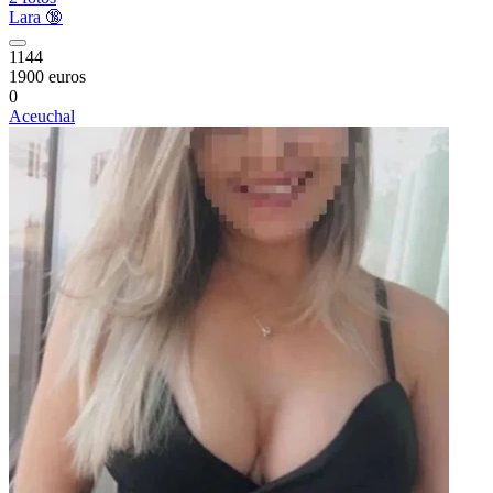
Lara 🔞
1144
1900 euros
0
Aceuchal