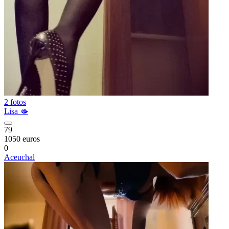
2 fotos
Lisa 🫦
79
1050 euros
0
Aceuchal