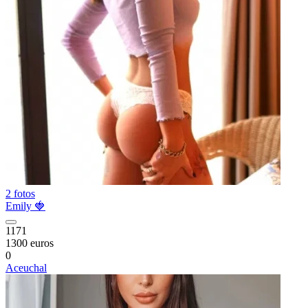
2 fotos
Emily 🍓
1171
1300 euros
0
Aceuchal