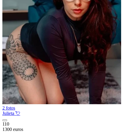
2 fotos
Julieta 💘
110
1300 euros