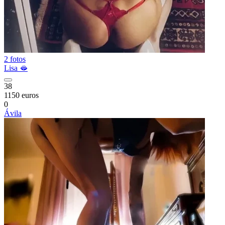
2 fotos
Lisa 🫦
38
1150 euros
0
Ávila