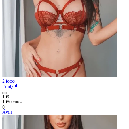
2 fotos
Emily 🍓
109
1050 euros
0
Ávila