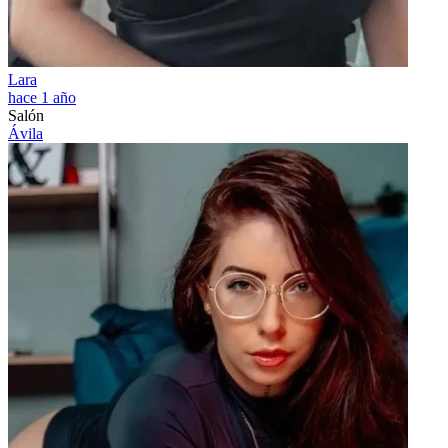
Lara
hace 1 año
Salón
Ávila