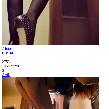
2 fotos
Lisa 🫦
2753
1450 euros
0
Ávila