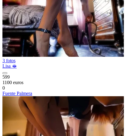
3 fotos
Lisa 🫦
599
1100 euros
0
Fuente Palmera