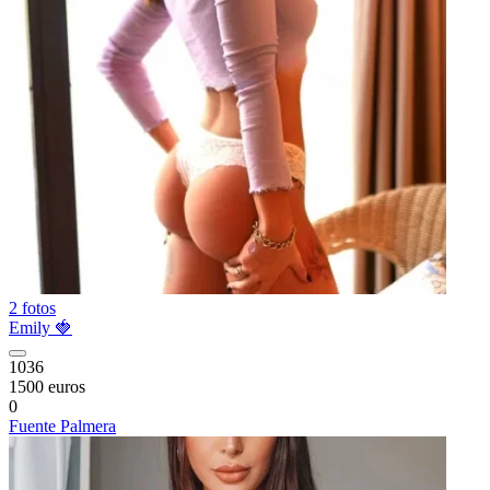
2 fotos
Emily 🍓
1036
1500 euros
0
Fuente Palmera