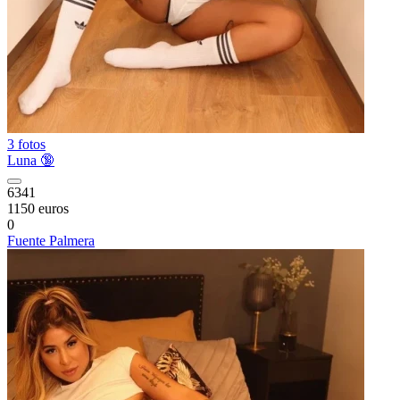
3 fotos
Luna 🔞
6341
1150 euros
0
Fuente Palmera