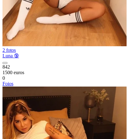
2 fotos
Luna 🔞
842
1500 euros
0
Foios