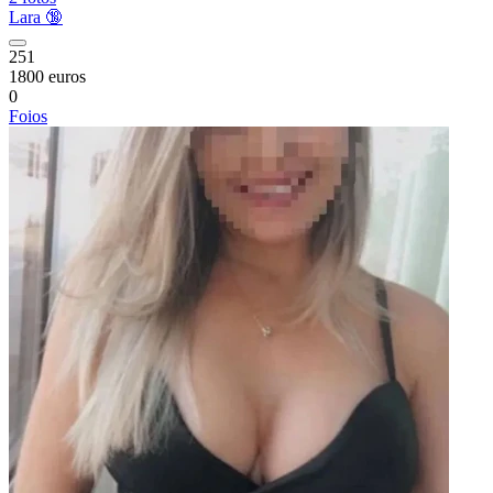
Lara 🔞
251
1800 euros
0
Foios