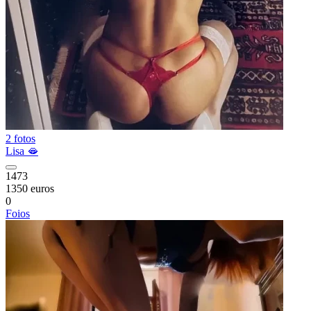
2 fotos
Lisa 🫦
1473
1350 euros
0
Foios