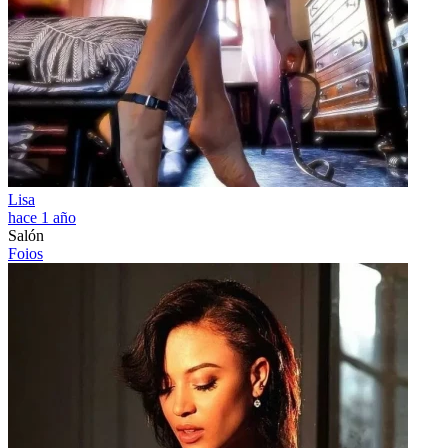
Lisa
hace 1 año
Salón
Foios