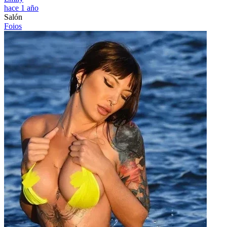
hace 1 año
Salón
Foios