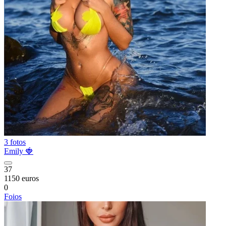
3 fotos
Emily 🍓
37
1150 euros
0
Foios