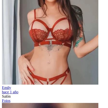
Emily
hace 1 año
Salón
Foios