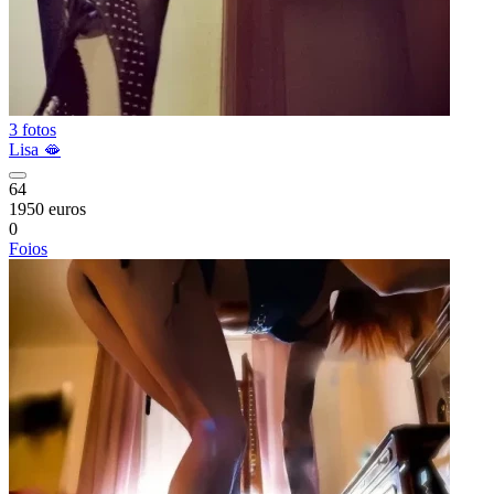
3 fotos
Lisa 🫦
64
1950 euros
0
Foios