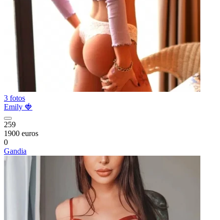
3 fotos
Emily 🍓
259
1900 euros
0
Gandia