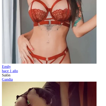
Emily
hace 1 año
Salón
Gandia