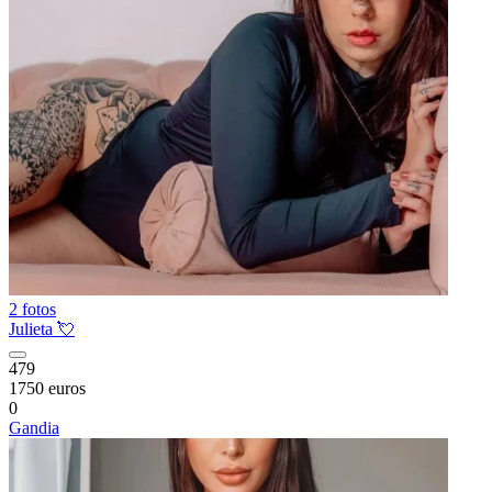
2 fotos
Julieta 💘
479
1750 euros
0
Gandia