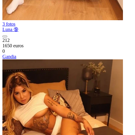
3 fotos
Luna 🔞
212
1650 euros
0
Gandia