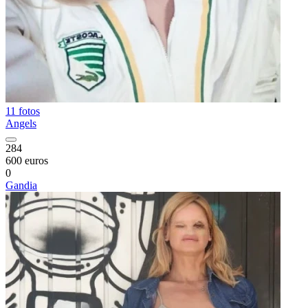
11 fotos
Angels
284
600 euros
0
Gandia