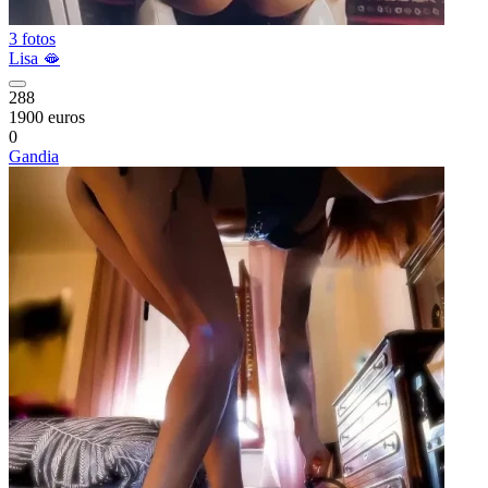
3 fotos
Lisa 🫦
288
1900 euros
0
Gandia