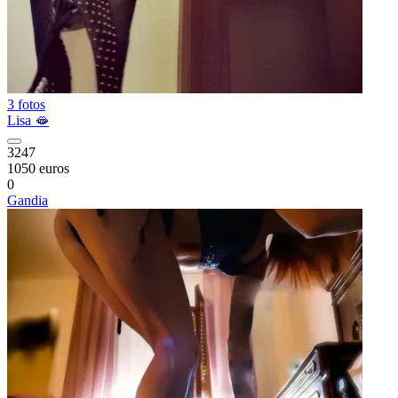
3 fotos
Lisa 🫦
3247
1050 euros
0
Gandia