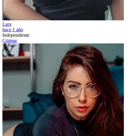
Lara
hace 1 año
Independiente
Güimar