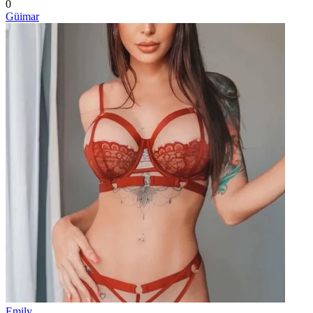
0
Güimar
Emily