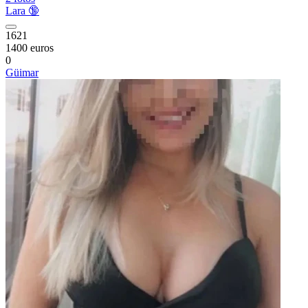
Lara 🔞
1621
1400 euros
0
Güimar