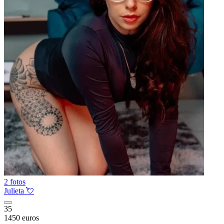
2 fotos
Julieta 💘
35
1450 euros