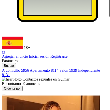
18+
es
Agregar anuncio
Iniciar sesión
Registrarse
Parámetros
Buscar
A domicilio
5956
Apartamento
8114
Salón
5939
Independiente
8131
Contactos sexuales en
Güimar
Encontramos
9
anuncios
Ordenar por