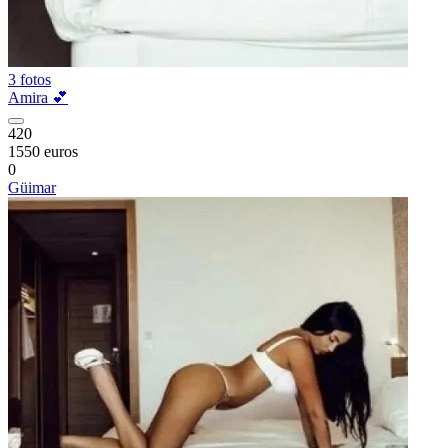
3 fotos
Amira 💕
420
1550 euros
0
Güimar