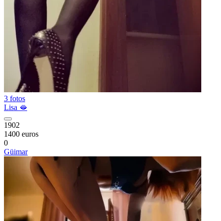
3 fotos
Lisa 🫦
1902
1400 euros
0
Güimar