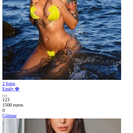
2 fotos
Emily 🍓
123
1500 euros
0
Güimar