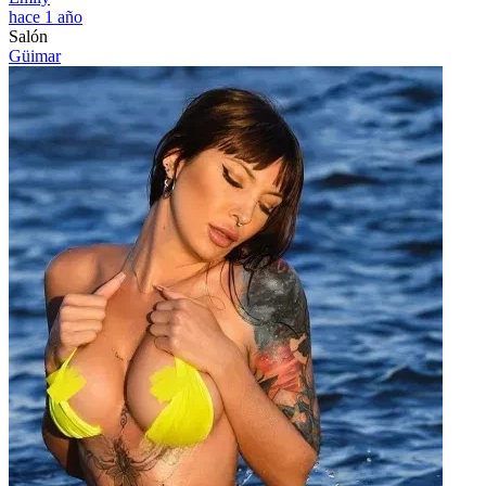
hace 1 año
Salón
Güimar