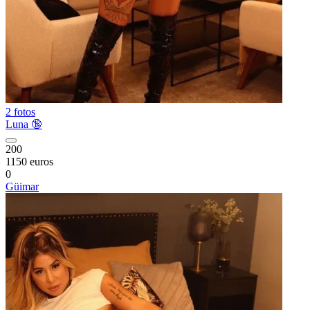
2 fotos
Luna 🔞
200
1150 euros
0
Güimar