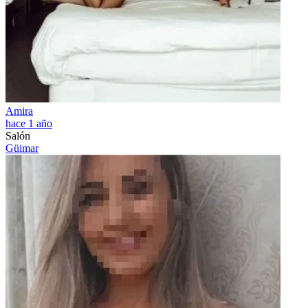
Amira
hace 1 año
Salón
Güimar