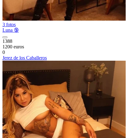
3 fotos
Luna 🔞
1388
1200 euros
0
Jerez de los Caballeros