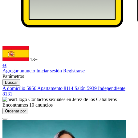
18+
es
Agregar anuncio
Iniciar sesión
Registrarse
Parámetros
Buscar
A domicilio
5956
Apartamento
8114
Salón
5939
Independiente
8131
Contactos sexuales en
Jerez de los Caballeros
Encontramos
10
anuncios
Ordenar por