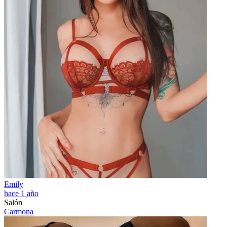
Emily
hace 1 año
Salón
Carmona