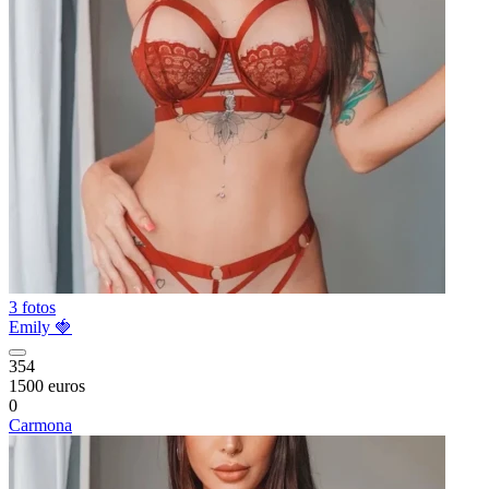
3 fotos
Emily 🍓
354
1500 euros
0
Carmona