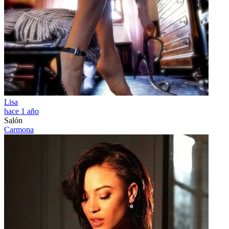
Lisa
hace 1 año
Salón
Carmona