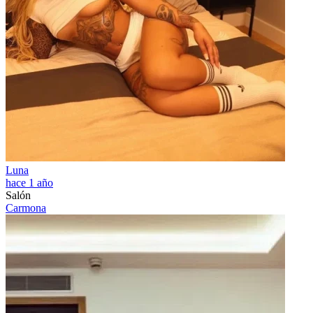
Luna
hace 1 año
Salón
Carmona