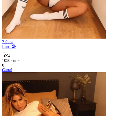
2 fotos
Luna 🔞
1094
1050 euros
0
Carral