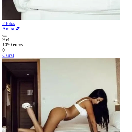
2 fotos
Amira 💕
954
1050 euros
0
Carral