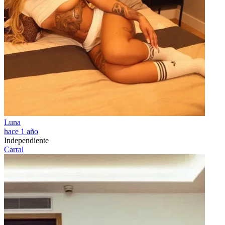
Luna
hace 1 año
Independiente
Carral