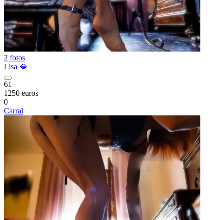
2 fotos
Lisa 🫦
61
1250 euros
0
Carral