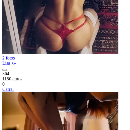
2 fotos
Lisa 🫦
364
1150 euros
0
Carral