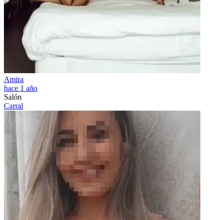
Amira
hace 1 año
Salón
Carral