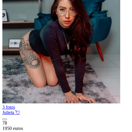
3 fotos
Julieta 💘
78
1950 euros