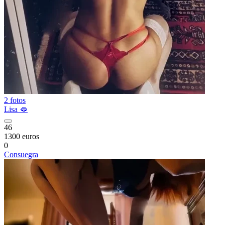
2 fotos
Lisa 🫦
46
1300 euros
0
Consuegra