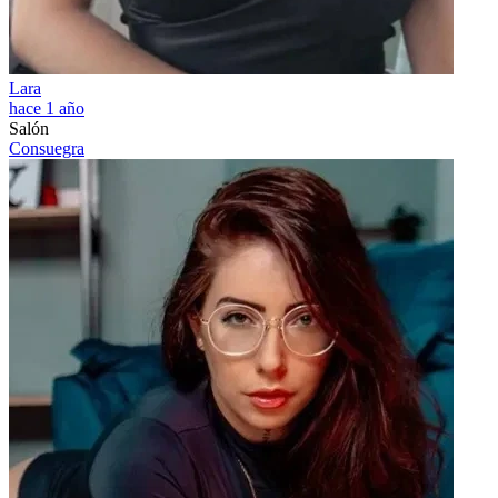
Lara
hace 1 año
Salón
Consuegra