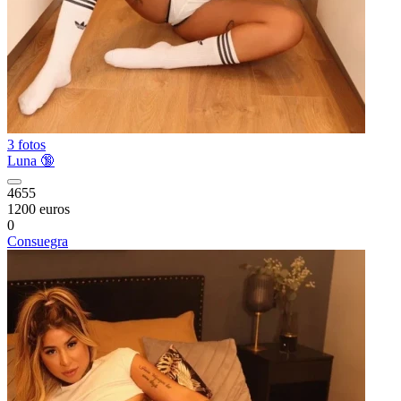
3 fotos
Luna 🔞
4655
1200 euros
0
Consuegra