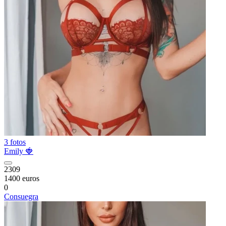
3 fotos
Emily 🍓
2309
1400 euros
0
Consuegra