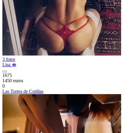
3 fotos
Lisa 🫦
1675
1450 euros
0
Las Torres de Cotillas