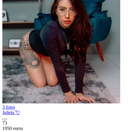
3 fotos
Julieta 💘
73
1950 euros