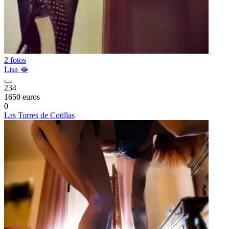
2 fotos
Lisa 🫦
234
1650 euros
0
Las Torres de Cotillas