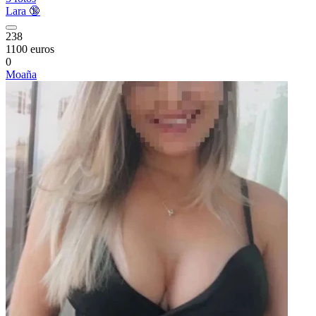
Lara 🔞
238
1100 euros
0
Moaña