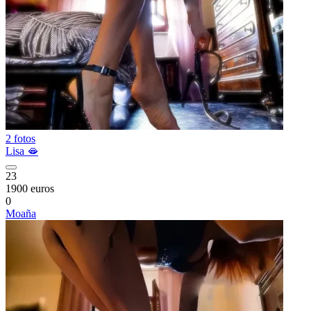
2 fotos
Lisa 🫦
23
1900 euros
0
Moaña