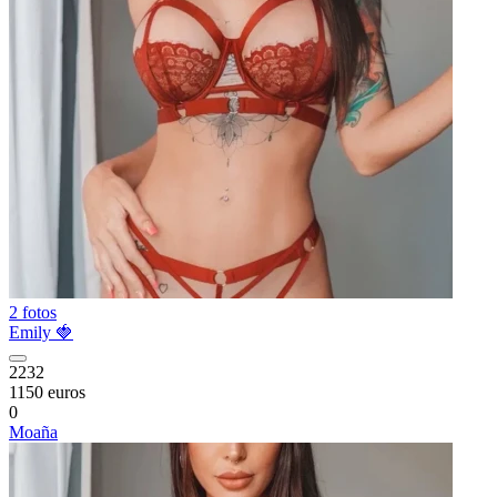
2 fotos
Emily 🍓
2232
1150 euros
0
Moaña