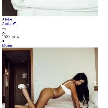
3 fotos
Amira 💕
51
1500 euros
0
Moaña