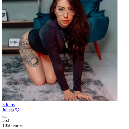
3 fotos
Julieta 💘
553
1050 euros