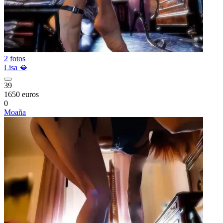
2 fotos
Lisa 🫦
39
1650 euros
0
Moaña