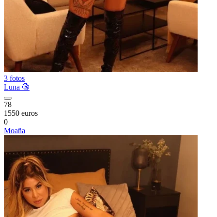
3 fotos
Luna 🔞
78
1550 euros
0
Moaña