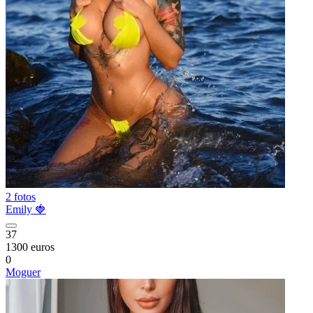
2 fotos
Emily 🍓
37
1300 euros
0
Moguer