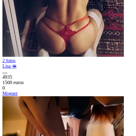
2 fotos
Lisa 🫦
4935
1500 euros
0
Moguer