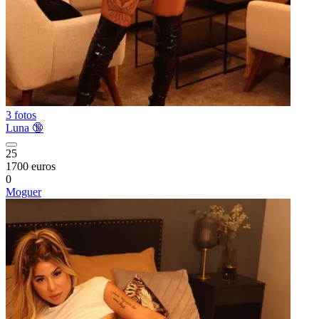
3 fotos
Luna 🔞
25
1700 euros
0
Moguer