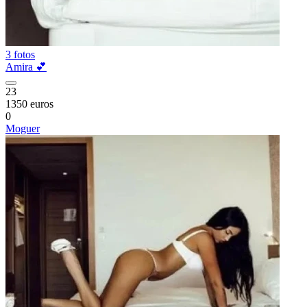
3 fotos
Amira 💕
23
1350 euros
0
Moguer