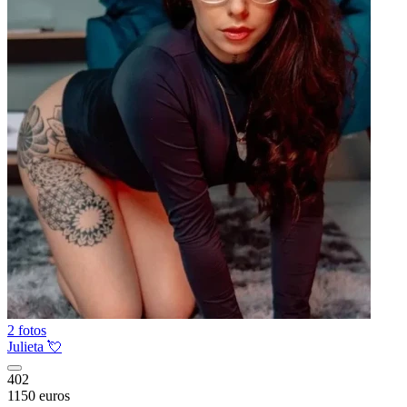
2 fotos
Julieta 💘
402
1150 euros