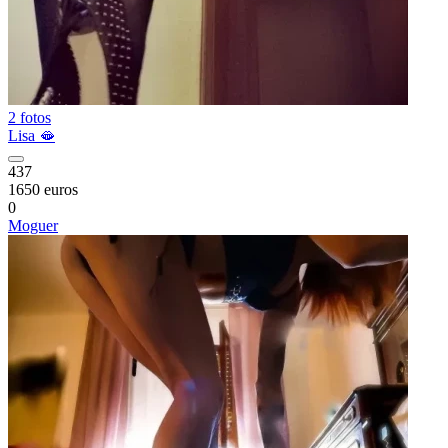
2 fotos
Lisa 🫦
437
1650 euros
0
Moguer