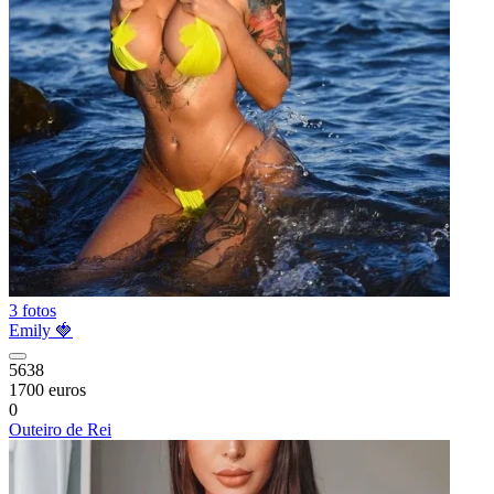
3 fotos
Emily 🍓
5638
1700 euros
0
Outeiro de Rei