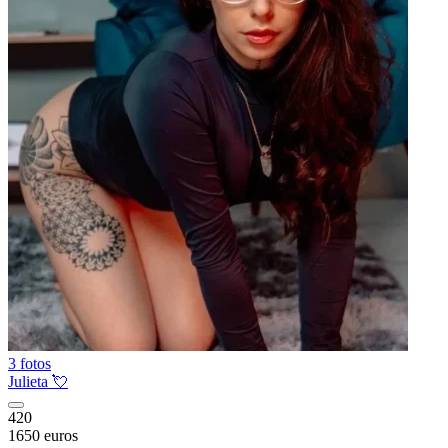
3 fotos
Julieta 💘
420
1650 euros