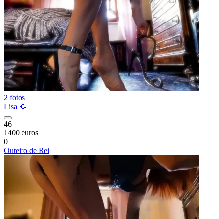
2 fotos
Lisa 🫦
46
1400 euros
0
Outeiro de Rei