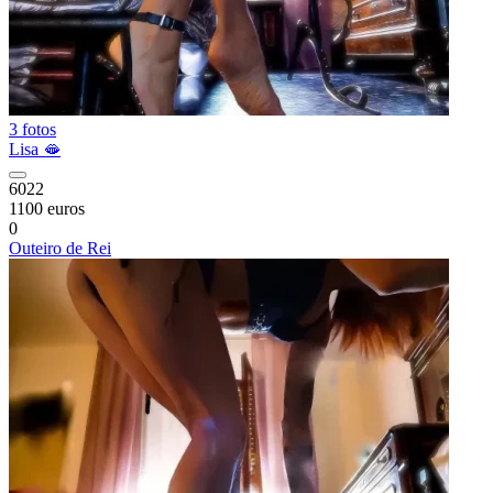
3 fotos
Lisa 🫦
6022
1100 euros
0
Outeiro de Rei