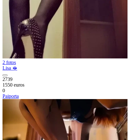
2 fotos
Lisa 🫦
2739
1550 euros
0
Paiporta