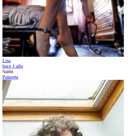
Lisa
hace 1 año
Salón
Paiporta