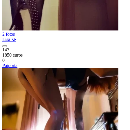
2 fotos
Lisa 🫦
147
1850 euros
0
Paiporta