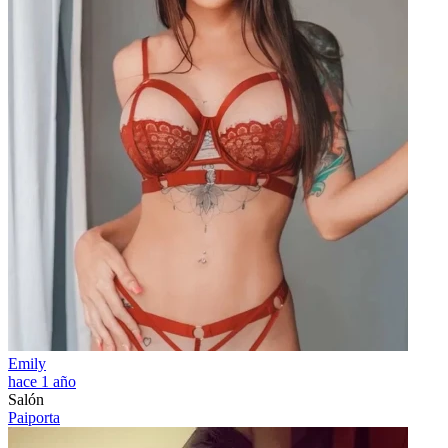
Emily
hace 1 año
Salón
Paiporta