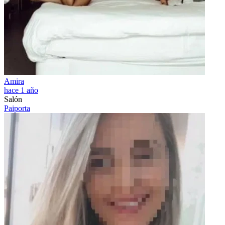
Amira
hace 1 año
Salón
Paiporta