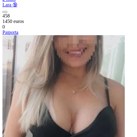
Lara 🔞
458
1450 euros
0
Paiporta