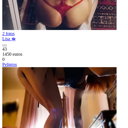
2 fotos
Lisa 🫦
43
1450 euros
0
Peligros