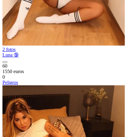
2 fotos
Luna 🔞
60
1550 euros
0
Peligros