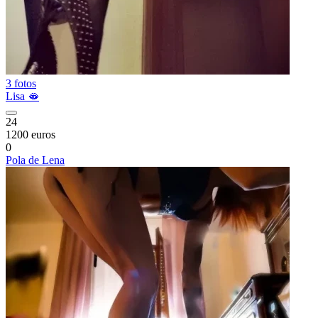
3 fotos
Lisa 🫦
24
1200 euros
0
Pola de Lena