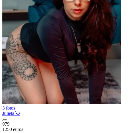
3 fotos
Julieta 💘
979
1250 euros