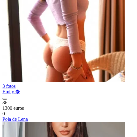
3 fotos
Emily 🍓
86
1300 euros
0
Pola de Lena