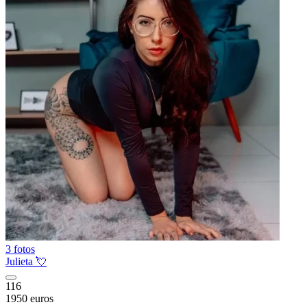
3 fotos
Julieta 💘
116
1950 euros