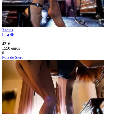
3 fotos
Lisa 🫦
4216
1550 euros
0
Pola de Siero