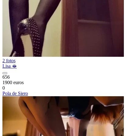
2 fotos
Lisa 🫦
656
1900 euros
0
Pola de Siero