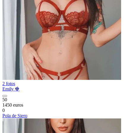
2 fotos
Emily 🍓
50
1450 euros
0
Pola de Siero