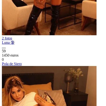
2 fotos
Luna 🔞
59
1450 euros
0
Pola de Siero