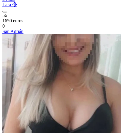
Lara 🔞
56
1650 euros
0
San Adrián