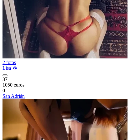
2 fotos
Lisa 🫦
37
1050 euros
0
San Adrián