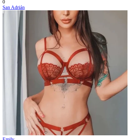
0
San Adrián
Emily