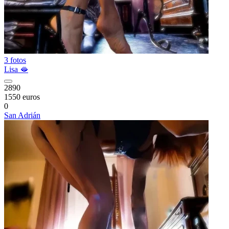
3 fotos
Lisa 🫦
2890
1550 euros
0
San Adrián