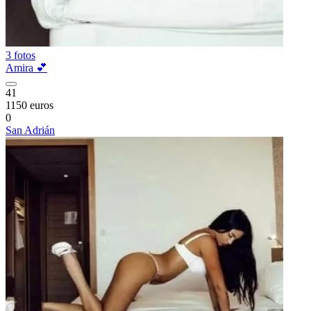
3 fotos
Amira 💕
41
1150 euros
0
San Adrián