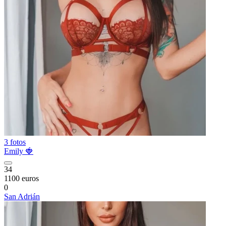
3 fotos
Emily 🍓
34
1100 euros
0
San Adrián