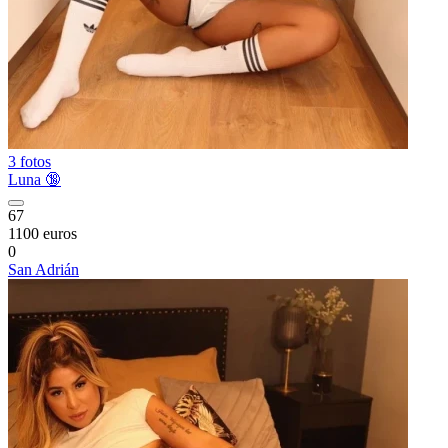
3 fotos
Luna 🔞
67
1100 euros
0
San Adrián