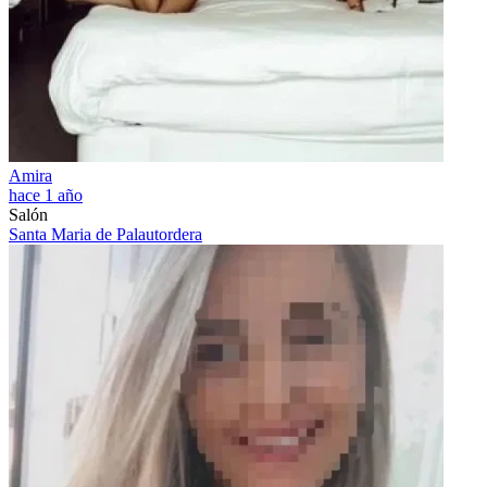
Amira
hace 1 año
Salón
Santa Maria de Palautordera