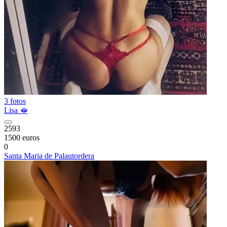
3 fotos
Lisa 🫦
2593
1500 euros
0
Santa Maria de Palautordera