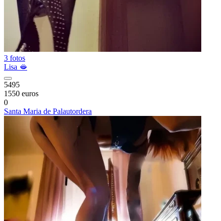
3 fotos
Lisa 🫦
5495
1550 euros
0
Santa Maria de Palautordera