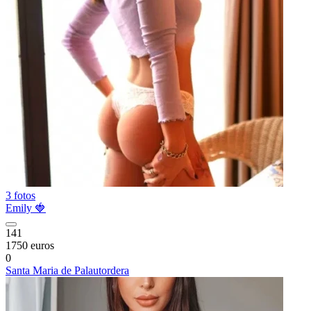
3 fotos
Emily 🍓
141
1750 euros
0
Santa Maria de Palautordera