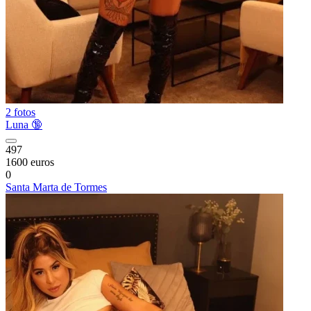
2 fotos
Luna 🔞
497
1600 euros
0
Santa Marta de Tormes