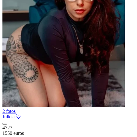
2 fotos
Julieta 💘
4727
1550 euros