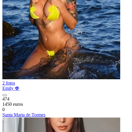
2 fotos
Emily 🍓
474
1450 euros
0
Santa Marta de Tormes