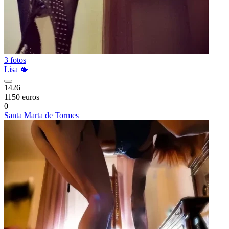
3 fotos
Lisa 🫦
1426
1150 euros
0
Santa Marta de Tormes