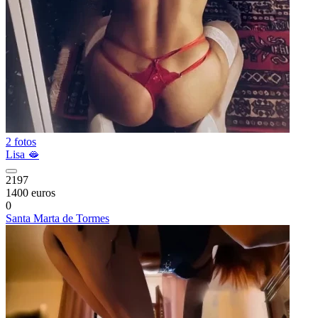
2 fotos
Lisa 🫦
2197
1400 euros
0
Santa Marta de Tormes