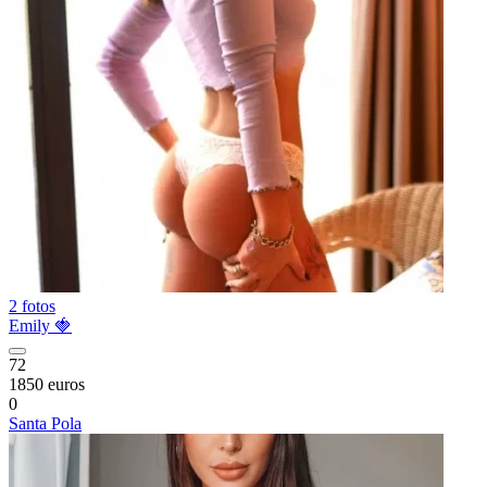
2 fotos
Emily 🍓
72
1850 euros
0
Santa Pola