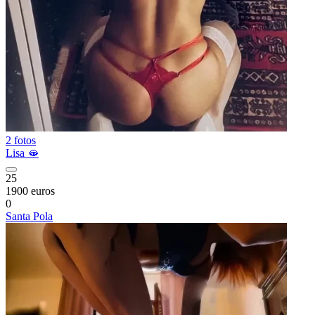
2 fotos
Lisa 🫦
25
1900 euros
0
Santa Pola