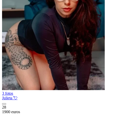
3 fotos
Julieta 💘
28
1900 euros