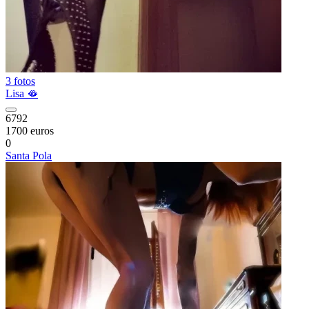
3 fotos
Lisa 🫦
6792
1700 euros
0
Santa Pola