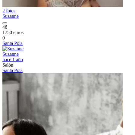
2 fotos
Suzanne
46
1750 euros
0
Santa Pola
Suzanne
hace 1 año
Salón
Santa Pola