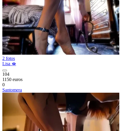
2 fotos
Lisa 🫦
104
1150 euros
0
Santomera