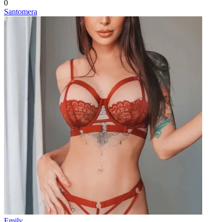
0
Santomera
Emily