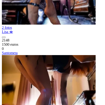
2 fotos
Lisa 🫦
2148
1500 euros
0
Santomera