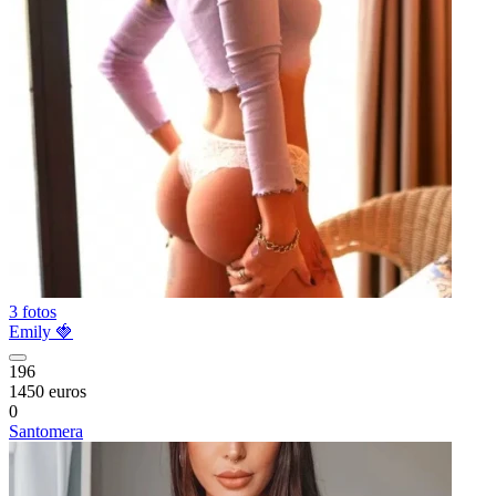
3 fotos
Emily 🍓
196
1450 euros
0
Santomera