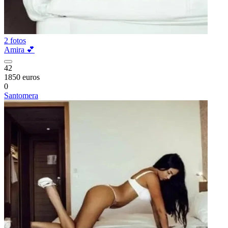
2 fotos
Amira 💕
42
1850 euros
0
Santomera