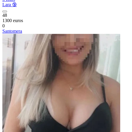
Lara 🔞
48
1300 euros
0
Santomera