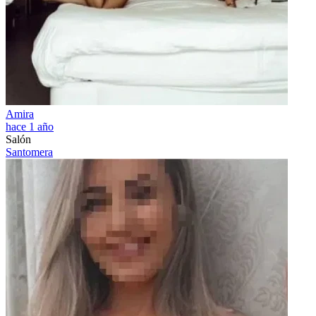
Amira
hace 1 año
Salón
Santomera