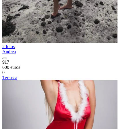
2 fotos
Andrea
917
600 euros
0
Terrassa