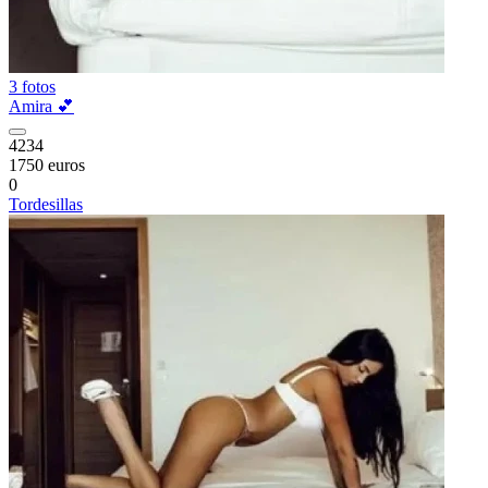
3 fotos
Amira 💕
4234
1750 euros
0
Tordesillas