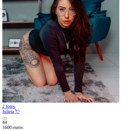
2 fotos
Julieta 💘
44
1600 euros