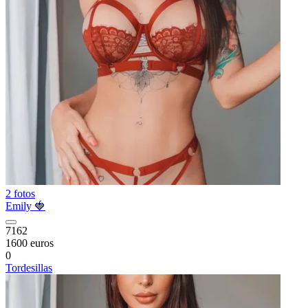
2 fotos
Emily 🍓
7162
1600 euros
0
Tordesillas