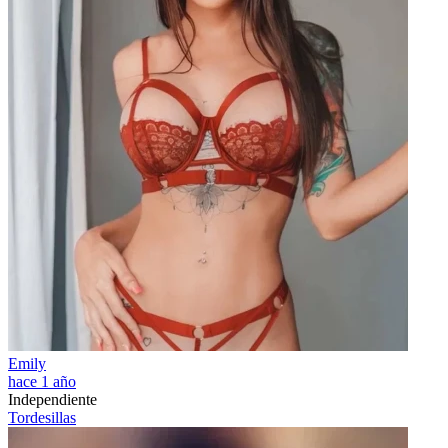
Emily
hace 1 año
Independiente
Tordesillas