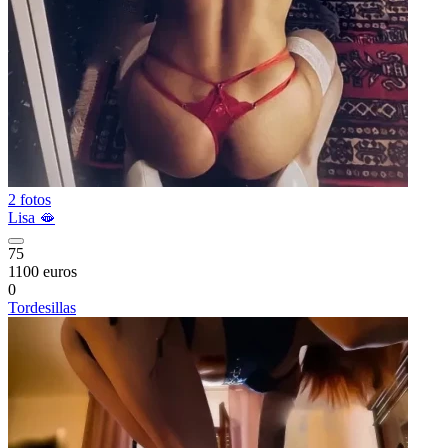
2 fotos
Lisa 🫦
75
1100 euros
0
Tordesillas