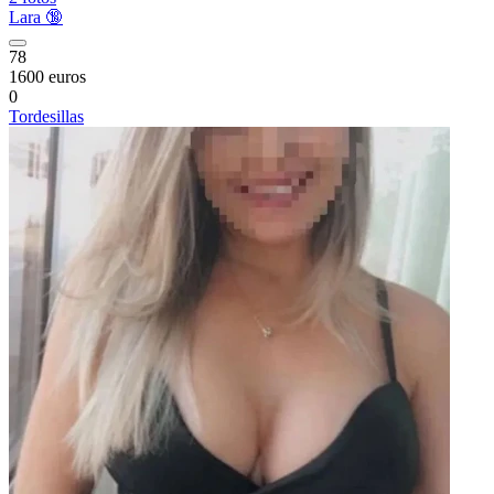
Lara 🔞
78
1600 euros
0
Tordesillas