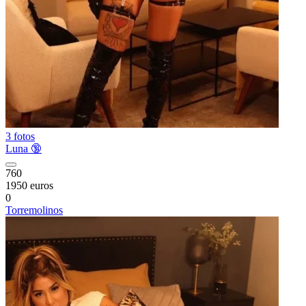
3 fotos
Luna 🔞
760
1950 euros
0
Torremolinos