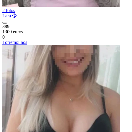
2 fotos
Lara 🔞
389
1300 euros
0
Torremolinos