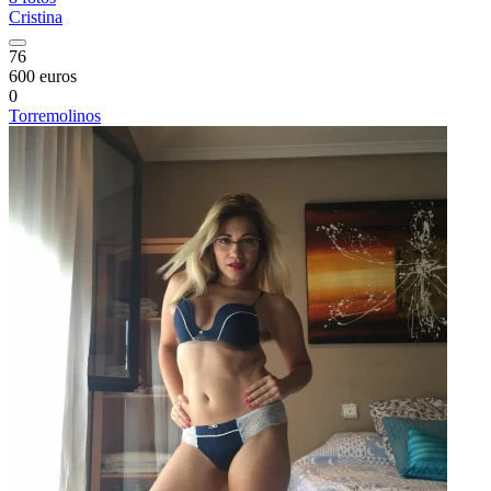
Cristina
76
600 euros
0
Torremolinos