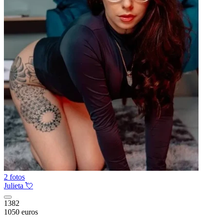
2 fotos
Julieta 💘
1382
1050 euros