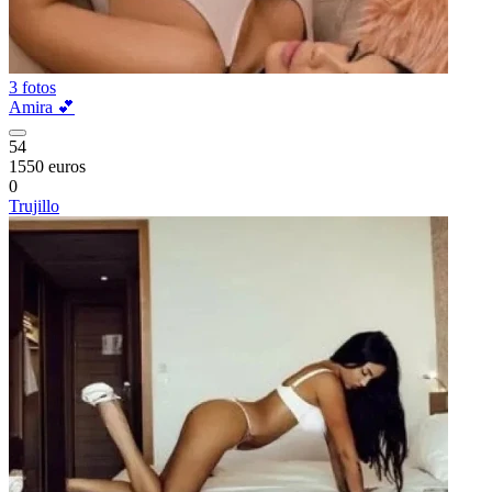
3 fotos
Amira 💕
54
1550 euros
0
Trujillo