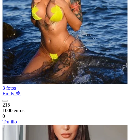
3 fotos
Emily 🍓
215
1000 euros
0
Trujillo