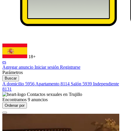
18+
es
Agregar anuncio
Iniciar sesión
Registrarse
Parámetros
Buscar
A domicilio
5956
Apartamento
8114
Salón
5939
Independiente
8131
Contactos sexuales en
Trujillo
Encontramos
9
anuncios
Ordenar por