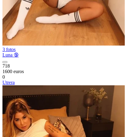
3 fotos
Luna 🔞
718
1600 euros
0
Utrera