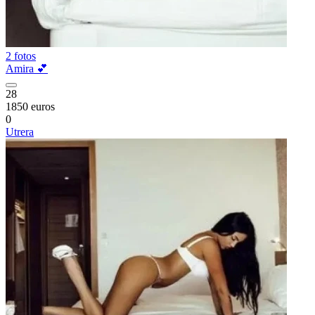
2 fotos
Amira 💕
28
1850 euros
0
Utrera