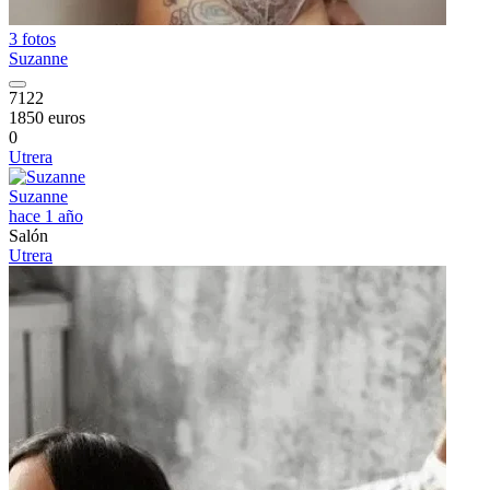
3 fotos
Suzanne
7122
1850 euros
0
Utrera
Suzanne
hace 1 año
Salón
Utrera