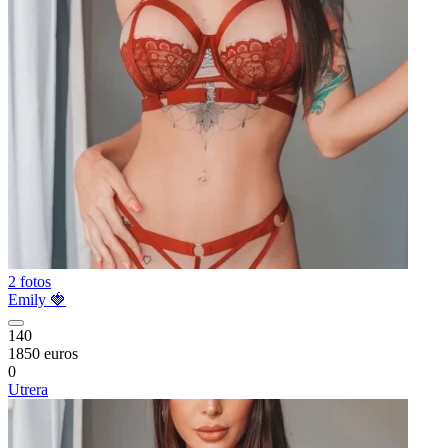
2 fotos
Emily 🍓
140
1850 euros
0
Utrera