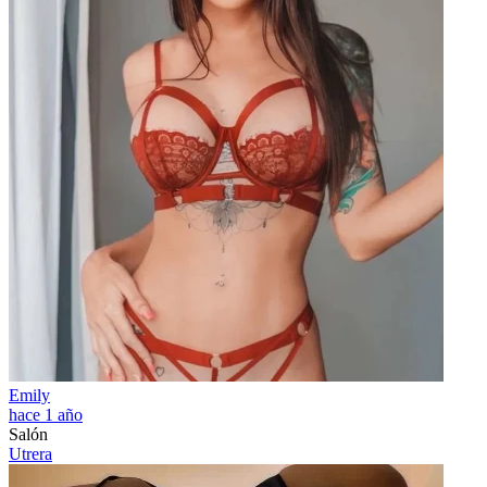
Emily
hace 1 año
Salón
Utrera