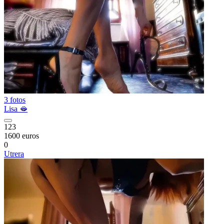
3 fotos
Lisa 🫦
123
1600 euros
0
Utrera