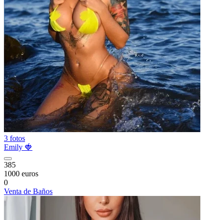
3 fotos
Emily 🍓
385
1000 euros
0
Venta de Baños