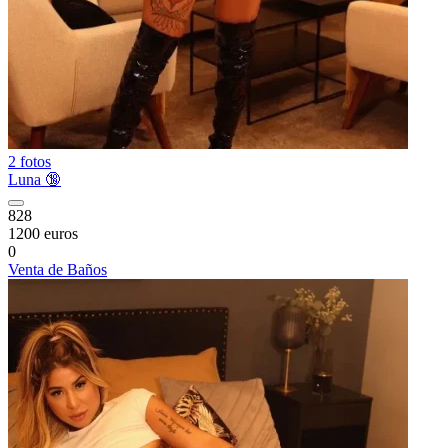
2 fotos
Luna 🔞
828
1200 euros
0
Venta de Baños