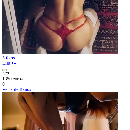
3 fotos
Lisa 🫦
572
1350 euros
0
Venta de Baños