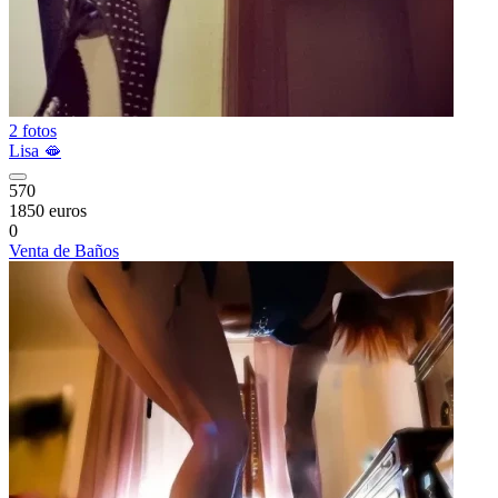
2 fotos
Lisa 🫦
570
1850 euros
0
Venta de Baños