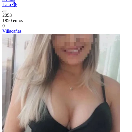
Lara 🔞
2053
1850 euros
0
Villacañas