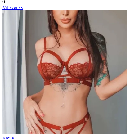
0
Villacañas
Emily