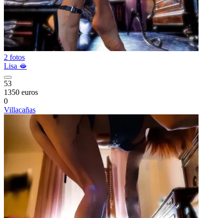
2 fotos
Lisa 🫦
53
1350 euros
0
Villacañas