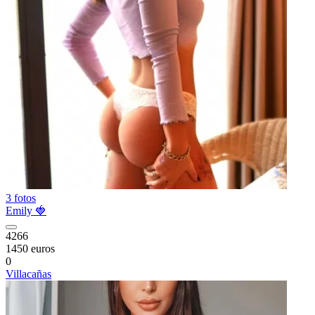
3 fotos
Emily 🍓
4266
1450 euros
0
Villacañas