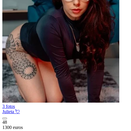
3 fotos
Julieta 💘
48
1300 euros