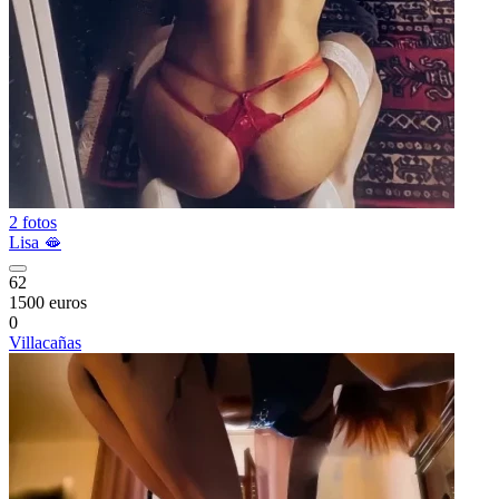
2 fotos
Lisa 🫦
62
1500 euros
0
Villacañas