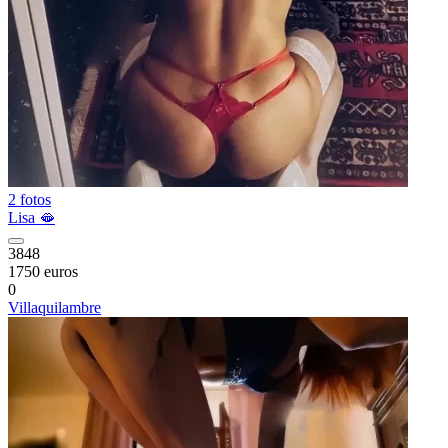
2 fotos
Lisa 🫦
3848
1750 euros
0
Villaquilambre