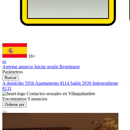
18+
es
Agregar anuncio
Iniciar sesión
Registrarse
Parámetros
Buscar
A domicilio
5956
Apartamento
8114
Salón
5939
Independiente
8131
Contactos sexuales en
Villaquilambre
Encontramos
9
anuncios
Ordenar por