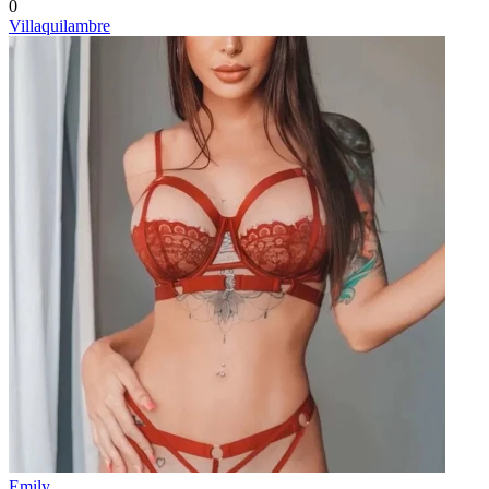
0
Villaquilambre
Emily