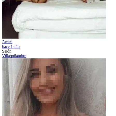
Amira
hace 1 año
Salón
Villaquilambre