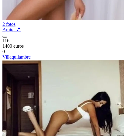
2 fotos
Amira 💕
116
1400 euros
0
Villaquilambre