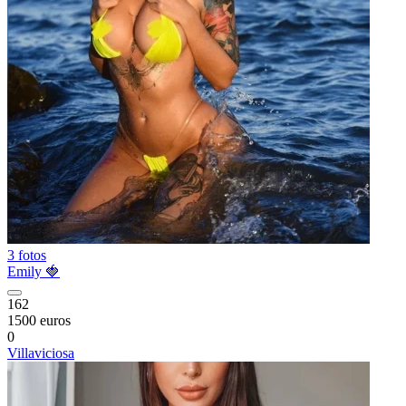
3 fotos
Emily 🍓
162
1500 euros
0
Villaviciosa