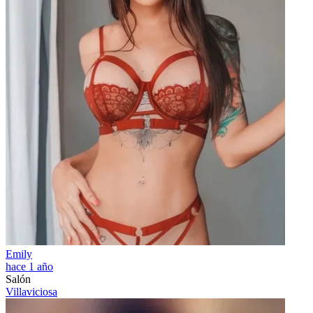
Emily
hace 1 año
Salón
Villaviciosa