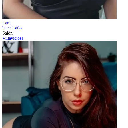
Lara
hace 1 año
Salón
Villaviciosa