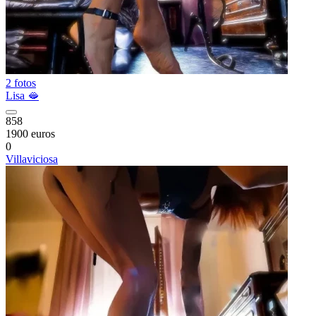
2 fotos
Lisa 🫦
858
1900 euros
0
Villaviciosa