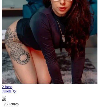
2 fotos
Julieta 💘
46
1750 euros