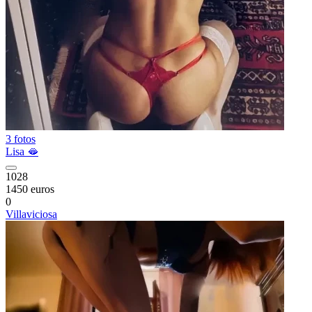
3 fotos
Lisa 🫦
1028
1450 euros
0
Villaviciosa